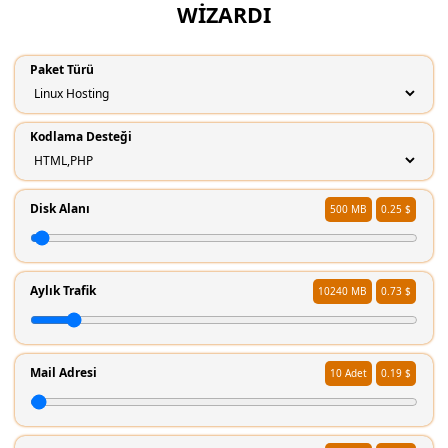
WIZARDI
Paket Türü
Kodlama Desteği
Disk Alanı
500
0.25 $
Aylık Trafik
10240
0.73 $
Mail Adresi
10
0.19 $