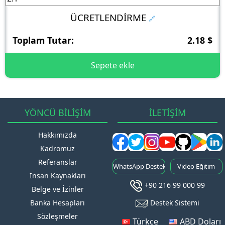
ÜCRETLENDİRME
🔗
Toplam Tutar:
2.18 $
Sepete ekle
0 $/Yıl Başlayan Fiyatlarla
Kendi Hosting Paketini Kendin Oluştur
1.5 Gbit/s DDoS Koruma
YÖNCÜ BİLİŞİM
İLETİŞİM
SSD Disk, Yüksek Performans
Hakkımızda
Kadromuz
Referanslar
WhatsApp Destek
Video Eğitim
İnsan Kaynakları
+90 216 99 000 99
Belge ve İzinler
Banka Hesapları
Destek Sistemi
Sözleşmeler
Türkçe
ABD Doları