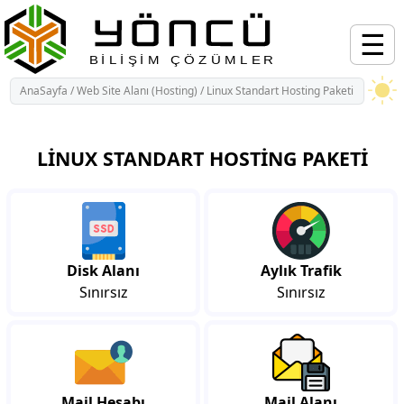
AnaSayfa
/
Web Site Alanı (Hosting)
/
Linux Standart Hosting Paketi
7.85 $/Yıl
LİNUX PROFESYONEL HOSTİNG PAKETİ
1.5 Gbit/s DDoS Koruma, SSD Disk, Ücretsiz SSL, 7/24 Destek
İster Hazır Paket Seç, İster Kendi Paketini Kendin Yapılandır.
LINUX STANDART HOSTING PAKETI
Disk Alanı
Aylık Trafik
Sınırsız
Sınırsız
Mail Hesabı
Mail Alanı