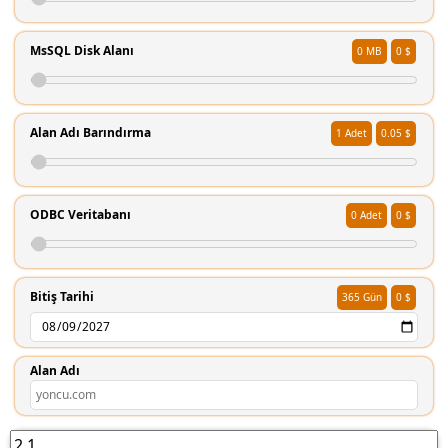
MsSQL Disk Alanı
0
0 $
Alan Adı Barındırma
1
0.05 $
ODBC Veritabanı
0
0 $
Bitiş Tarihi
365
0 $
Alan Adı