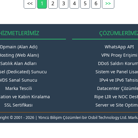
<<
1
2
3
4
5
6
>>
HİZMETLERİMİZ
ÇÖZÜMLERİMİ
Dpmain (Alan Adı)
WhatsApp API
Hosting (Web Alanı)
VPN Proxy Erişimi
Satılık Alan Adları
DDoS Saldırı Koru
ksel (Dedicated) Sunucu
Sistem ve Panel Lisa
VDS Sanal Sunucu
IPv4 ve IPv6 Tahsis
Marka Tescili
Datacenter Çözümle
cation ve Kabin Kiralama
Ripe LIR ve NOC Des
SSL Sertifikası
Server ve Site Optim
ight © 2001 - 2026 | Yöncü Bilişim Çözümleri bir Osbil Technology Ltd. Marka