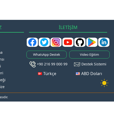
Z
İLETİŞİM
ma
WhatsApp Destek
Video Eğitim
nsı
+90 216 99 000 99
Destek Sistemi
i
ri
Türkçe
ABD Doları
teği
ize
sıdır.