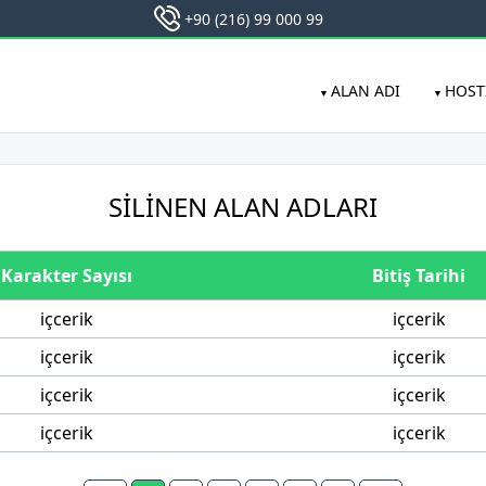
ALAN ADI
HOST
SILINEN ALAN ADLARI
Karakter Sayısı
Bitiş Tarihi
içcerik
içcerik
içcerik
içcerik
içcerik
içcerik
içcerik
içcerik